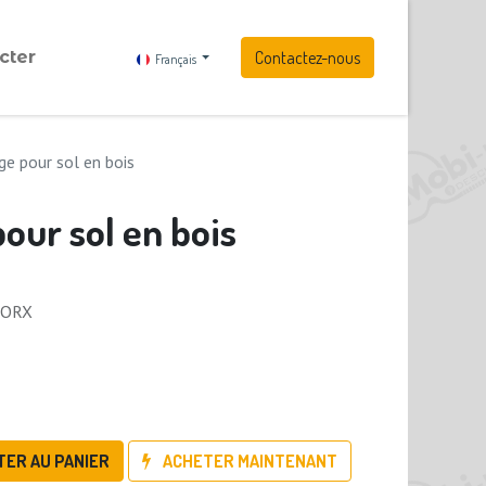
cter
Contactez-nous
Français
ge pour sol en bois
pour sol en bois
 TORX
TER AU PANIER
ACHETER MAINTENANT