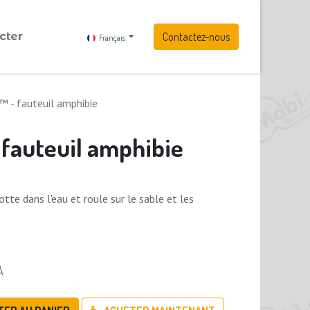
cter
Contactez-nous
Français
™ - fauteuil amphibie
 fauteuil amphibie
otte dans l'eau et roule sur le sable et les
A