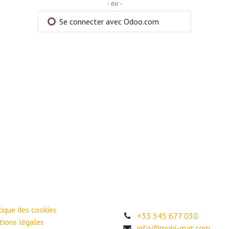
- ou -
Se connecter avec Odoo.com
itique des cookies
+33 545 677 030
ions légales
info@mobi-mat.com